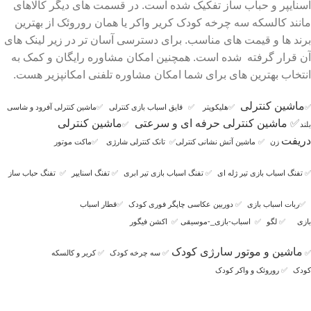
اسنایپر و حباب ساز تفکیک شده است. در قسمت های دیگر کالاهای
مانند کالسکه سه چرخه کودک کریر واکر یا همان روروئک از بهترین
برند ها و قیمت های مناسب. برای دسترسی آسان تر در زیر لینک های
آن قرار گرفته شده است. همچنین امکان مشاوره رایگان و کمک به
انتخاب بهترین های برای شما امکان مشاوره تلفنی امکانپزیر هست.
ماشین کنترلی
✅
✅
هلیکوپتر
✅
قایق اسباب بازی کنترلی
✅
ماشین کنترلی آفرود و شاسی
✅
ماشین کنترلی حرفه ای و سرعتی
ماشین کنترلی
بلند
✅
دریفت
زن
✅
ماشین آتش نشانی کنترلی
✅
تانک کنترلی شارژی
✅
ماکت موتور
✅
تفنگ اسباب بازی تیر ژله ای
✅
تفنگ اسباب بازی تیر ابری
✅
تفنگ اسنایپر
✅
تفنگ حباب ساز
✅
ربات اسباب بازی
✅
دوربین عکاسی چاپگر فوری کودک
✅
قطار اسباب
بازی
✅
لگو
✅
اسباب-بازی_-موسیقی
✅
اکشن فیگور
ماشین و موتور سارژی کودک
✅
✅
سه چرخه کودک
✅
کریر و کالسکه
کودک
✅
روروئک و واکر کودک