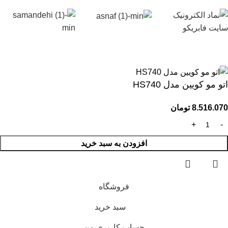
اتو مو کویین مدل HS740
8.516.070
تومان
افزودن به سبد خرید
فروشگاه
سبد خرید
حساب کاربری من