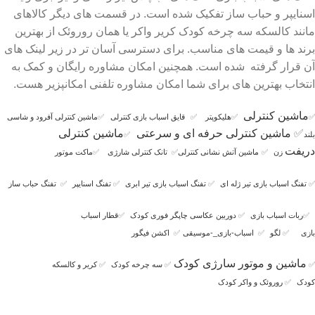
اسنایپر و حباب ساز تفکیک شده است. در قسمت های دیگر کالاهای
مانند کالسکه سه چرخه کودک کریر واکر یا همان روروئک از بهترین
برند ها و قیمت های مناسب. برای دسترسی آسان تر در زیر لینک های
آن قرار گرفته شده است. همچنین امکان مشاوره رایگان و کمک به
انتخاب بهترین های برای شما امکان مشاوره تلفنی امکانپزیر هست.
ماشین کنترلی
✅
✅
هلیکوپتر
✅
قایق اسباب بازی کنترلی
✅
ماشین کنترلی آفرود و شاسی
✅
ماشین کنترلی حرفه ای و سرعتی
ماشین کنترلی
بلند
✅
دریفت
زن
✅
ماشین آتش نشانی کنترلی
✅
تانک کنترلی شارژی
✅
ماکت موتور
✅
تفنگ اسباب بازی تیر ژله ای
✅
تفنگ اسباب بازی تیر ابری
✅
تفنگ اسنایپر
✅
تفنگ حباب ساز
✅
ربات اسباب بازی
✅
دوربین عکاسی چاپگر فوری کودک
✅
قطار اسباب
بازی
✅
لگو
✅
اسباب-بازی_-موسیقی
✅
اکشن فیگور
ماشین و موتور سارژی کودک
✅
✅
سه چرخه کودک
✅
کریر و کالسکه
کودک
✅
روروئک و واکر کودک