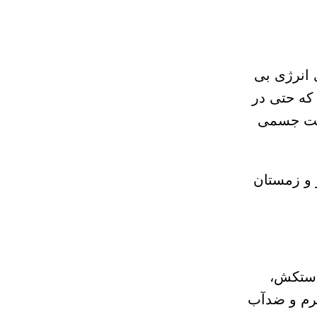
 انرژی بی
 که حتی در
امت جسمی
 و زمستان
دستکش،
گرم و ضدآب