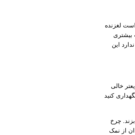
است لغزنده
 بیشتری
دارد این
عتر خالی
هداری کنید
بزند. چرخ
ان از نمک