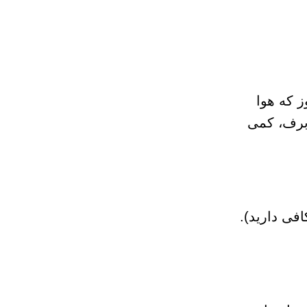
 که هوا
 برف، کمی
فی دارید).