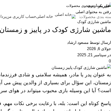
وبلاگ
عبور به ناوبری
رفتن به محتوای اصلی
خانه
ماشین شارژی کودک
خانه اصلی
حساب کاربری من
پردا
ته بندی محصولات
ماشین شارژی کودک
ماشین شارژی کودک در پاییز و زمستا
ارسال توسط
مسعود ارشاد
جولای 6, 2026
در سپتامبر 21, 2025
0
به عنوان پدر یا مادر، همیشه سلامتی و شادی فرزندم
زمستان، این سؤال برای بسیاری از والدین پیش می آی
است؟ آیا این وسیله بازی محبوب میتواند در هوای س
پاسخ کوتاه این است: بله، با رعایت برخی نکات مهم،