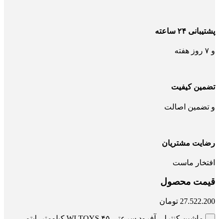
پشتیبانی ۲۴ ساعته
و ۷ روز هفته
تضمین کیفیت
و تضمین اصالت
رضایت مشتریان
افتخار ماست
قیمت محصول
27.522.200
تومان
ماشین کنترلی آفرود سرعتی WLTOYS ۴۵ کیلومتر_ایتم_