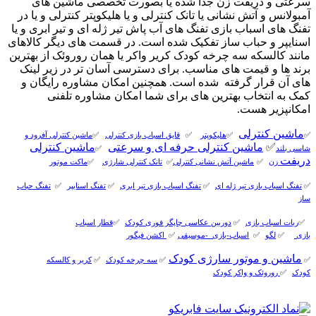
سرعتی و دریفت زن جدا شده یا بصورت تخصصی ماشین های
آمبولانس و آتش نشانی یا تانک کنترلی و یا هلیکوپتر کنترلی و یا در
تفنگ های اسباب بازی تفنگ های آب پاش تیر ژله ای و تیر ابری و یا
اسنایپر و حباب ساز تفکیک شده است. در قسمت های دیگر کالاهای
مانند کالسکه سه چرخه کودک کریر واکر یا همان روروئک از بهترین
برند ها و قیمت های مناسب. برای دسترسی آسان تر در زیر لینک
های آن قرار گرفته شده است. همچنین امکان مشاوره رایگان و
کمک به انتخاب بهترین های برای شما امکان مشاوره تلفنی
امکانپزیر هست.
ماشین کنترلی
✅
✅
هلیکوپتر
✅
قایق اسباب بازی کنترلی
✅
ماشین کنترلی آفرود و
✅
ماشین کنترلی حرفه ای و سرعتی
ماشین کنترلی
شاسی بلند
✅
دریفت
زن
✅
ماشین آتش نشانی کنترلی
✅
تانک کنترلی شارژی
✅
ماکت موتور
✅
تفنگ اسباب بازی تیر ژله ای
✅
تفنگ اسباب بازی تیر ابری
✅
تفنگ اسنایپر
✅
تفنگ حباب
ساز
✅
ربات اسباب بازی
✅
دوربین عکاسی چاپگر فوری کودک
✅
قطار اسباب
بازی
✅
لگو
✅
اسباب-بازی_-موسیقی
✅
اکشن فیگور
ماشین و موتور سارژی کودک
✅
✅
سه چرخه کودک
✅
کریر و کالسکه
کودک
✅
روروئک و واکر کودک