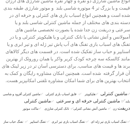
انواع ماشین شارژی دو نفره و چهار نفره ماشین شارژی های ارزان
قیمت و یا بزرگ تر 4 موتوره شاسی بلند و موتور شارژی طبقه بندی
شده است و همچنین انواع اسباب بازی های کنترلی و حرفه ای در
دسته بندی های مختلف از جمله ماشین کنترلی شاسی بلند و یا
سرعتی و دریفت زن جدا شده یا بصورت تخصصی ماشین های
آمبولانس و آتش نشانی یا تانک کنترلی و یا هلیکوپتر کنترلی و یا در
تفنگ های اسباب بازی تفنگ های آب پاش تیر ژله ای و تیر ابری و یا
اسنایپر و حباب ساز تفکیک شده است. در قسمت های دیگر کالاهای
مانند کالسکه سه چرخه کودک کریر واکر یا همان روروئک از بهترین
برند ها و قیمت های مناسب. برای دسترسی آسان تر در زیر لینک های
آن قرار گرفته شده است. همچنین امکان مشاوره رایگان و کمک به
انتخاب بهترین های برای شما امکان مشاوره تلفنی امکانپزیر هست.
ماشین کنترلی
✅
✅
هلیکوپتر
✅
قایق اسباب بازی کنترلی
✅
ماشین کنترلی آفرود و شاسی
✅
ماشین کنترلی حرفه ای و سرعتی
ماشین کنترلی
بلند
✅
دریفت
زن
✅
ماشین آتش نشانی کنترلی
✅
تانک کنترلی شارژی
✅
ماکت موتور
✅
تفنگ اسباب بازی تیر ژله ای
✅
تفنگ اسباب بازی تیر ابری
✅
تفنگ اسنایپر
✅
تفنگ حباب ساز