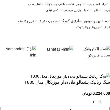
✅
ربات اسباب بازی
✅
دوربین عکاسی چاپگر فوری کودک
✅
قطار اسباب
بازی
✅
لگو
✅
اسباب-بازی_-موسیقی
✅
اکشن فیگور
ماشین و موتور سارژی کودک
✅
✅
سه چرخه کودک
✅
کریر و کالسکه
کودک
✅
روروئک و واکر کودک
سگ رباتیک پشمالو قلاده‌دار موزیکال مدل T830
6.224.600
تومان