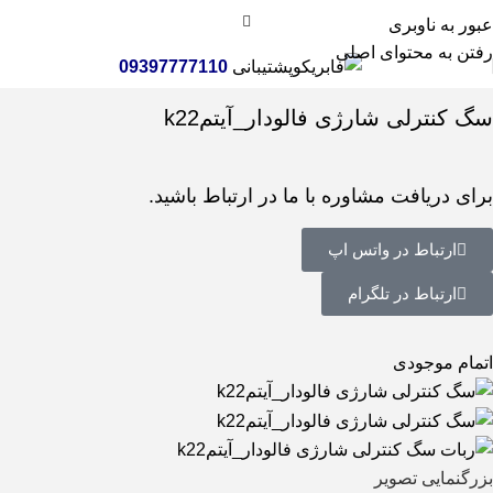
عبور به ناوبری
رفتن به محتوای اصلی
پشتیبانی
09397777110
خانه
اسباب بازی
ربات اسباب بازی
عروسک رباتیک
سگ کنترلی شارژی فالودار_آیتمk22
برای دریافت مشاوره با ما در ارتباط باشید.
ارتباط در واتس اپ
ارتباط در تلگرام
اتمام موجودی
بزرگنمایی تصویر