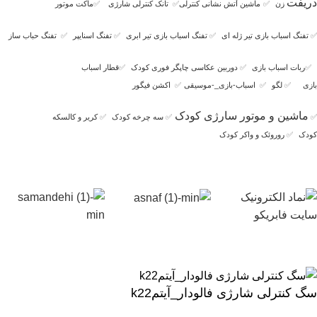
دریفت
زن
✅
ماشین آتش نشانی کنترلی
✅
تانک کنترلی شارژی
✅
ماکت موتور
✅
تفنگ اسباب بازی تیر ژله ای
✅
تفنگ اسباب بازی تیر ابری
✅
تفنگ اسنایپر
✅
تفنگ حباب ساز
✅
ربات اسباب بازی
✅
دوربین عکاسی چاپگر فوری کودک
✅
قطار اسباب
بازی
✅
لگو
✅
اسباب-بازی_-موسیقی
✅
اکشن فیگور
ماشین و موتور سارژی کودک
✅
✅
سه چرخه کودک
✅
کریر و کالسکه
کودک
✅
روروئک و واکر کودک
سگ کنترلی شارژی فالودار_آیتمk22