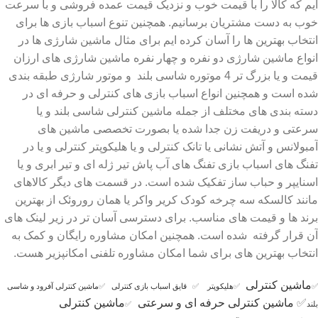
ایم که کالا را با قیمت خوب و نزدیک قیمت عمده فروشی و با سرعت
خوب به دست مشتریان برسانیم. همچنین تنوع اسباب بازی ها برای
انتخاب بهترین ها را آسان کرده ایم برای مثال ماشین شارژی ها در
انواع ماشین شارژی دو نفره و چهار نفره ماشین شارژی های ارزان
قیمت و یا بزرگ تر 4 موتوره شاسی بلند و موتور شارژی طبقه بندی
شده است و همچنین انواع اسباب بازی های کنترلی و حرفه ای در
دسته بندی های مختلف از جمله ماشین کنترلی شاسی بلند و یا
سرعتی و دریفت زن جدا شده یا بصورت تخصصی ماشین های
آمبولانس و آتش نشانی یا تانک کنترلی و یا هلیکوپتر کنترلی و یا در
تفنگ های اسباب بازی تفنگ های آب پاش تیر ژله ای و تیر ابری و یا
اسنایپر و حباب ساز تفکیک شده است. در قسمت های دیگر کالاهای
مانند کالسکه سه چرخه کودک کریر واکر یا همان روروئک از بهترین
برند ها و قیمت های مناسب. برای دسترسی آسان تر در زیر لینک های
آن قرار گرفته شده است. همچنین امکان مشاوره رایگان و کمک به
انتخاب بهترین های برای شما امکان مشاوره تلفنی امکانپزیر هست.
ماشین کنترلی
✅
✅
هلیکوپتر
✅
قایق اسباب بازی کنترلی
✅
ماشین کنترلی آفرود و شاسی
✅
ماشین کنترلی حرفه ای و سرعتی
ماشین کنترلی
بلند
✅