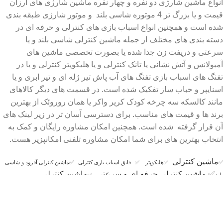
انواع ماشین شارژی دو نفره و چهار نفره ماشین شارژی های ارزان
قیمت و یا بزرگ تر 4 موتوره شاسی بلند و موتور شارژی طبقه بندی
شده است و همچنین انواع اسباب بازی های کنترلی و حرفه ای در
دسته بندی های مختلف از جمله ماشین کنترلی شاسی بلند و یا
سرعتی و دریفت زن جدا شده یا بصورت تخصصی ماشین های
آمبولانس و آتش نشانی یا تانک کنترلی و یا هلیکوپتر کنترلی و یا در
تفنگ های اسباب بازی تفنگ های آب پاش تیر ژله ای و تیر ابری و یا
اسنایپر و حباب ساز تفکیک شده است. در قسمت های دیگر کالاهای
مانند کالسکه سه چرخه کودک کریر واکر یا همان روروئک از بهترین
برند ها و قیمت های مناسب. برای دسترسی آسان تر در زیر لینک های
آن قرار گرفته شده است. همچنین امکان مشاوره رایگان و کمک به
انتخاب بهترین های برای شما امکان مشاوره تلفنی امکانپزیر هست.
ماشین کنترلی
✅
✅
هلیکوپتر
✅
قایق اسباب بازی کنترلی
✅
ماشین کنترلی آفرود و شاسی
✅
ماشین کنترلی حرفه ای و سرعتی
ماشین کنترلی
بلند
✅
دریفت
زن
✅
ماشین آتش نشانی کنترلی
✅
تانک کنترلی شارژی
✅
ماکت موتور
✅
تفنگ اسباب بازی تیر ژله ای
✅
تفنگ اسباب بازی تیر ابری
✅
تفنگ اسنایپر
✅
تفنگ حباب ساز