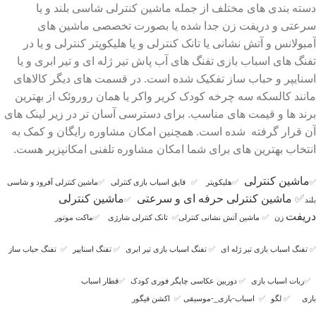
دسته بندی های مختلف از جمله ماشین کنترلی شاسی بلند و یا
سرعتی و دریفت زن جدا شده یا بصورت تخصصی ماشین های
آمبولانس و آتش نشانی یا تانک کنترلی و یا هلیکوپتر کنترلی و یا در
تفنگ های اسباب بازی تفنگ های آب پاش تیر ژله ای و تیر ابری و یا
اسنایپر و حباب ساز تفکیک شده است. در قسمت های دیگر کالاهای
مانند کالسکه سه چرخه کودک کریر واکر یا همان روروئک از بهترین
برند ها و قیمت های مناسب. برای دسترسی آسان تر در زیر لینک های
آن قرار گرفته شده است. همچنین امکان مشاوره رایگان و کمک به
انتخاب بهترین های برای شما امکان مشاوره تلفنی امکانپزیر هست.
ماشین کنترلی
✅
✅
هلیکوپتر
✅
قایق اسباب بازی کنترلی
✅
ماشین کنترلی آفرود و شاسی
✅
ماشین کنترلی حرفه ای و سرعتی
ماشین کنترلی
بلند
✅
دریفت
زن
✅
ماشین آتش نشانی کنترلی
✅
تانک کنترلی شارژی
✅
ماکت موتور
✅
تفنگ اسباب بازی تیر ژله ای
✅
تفنگ اسباب بازی تیر ابری
✅
تفنگ اسنایپر
✅
تفنگ حباب ساز
✅
ربات اسباب بازی
✅
دوربین عکاسی چاپگر فوری کودک
✅
قطار اسباب
بازی
✅
لگو
✅
اسباب-بازی_-موسیقی
✅
اکشن فیگور