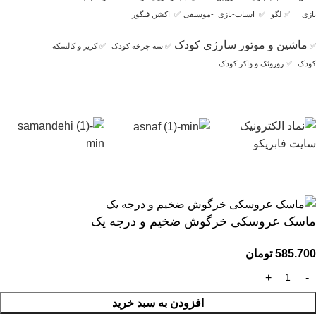
بازی
✅
لگو
✅
اسباب-بازی_-موسیقی
✅
اکشن فیگور
ماشین و موتور سارژی کودک
✅
✅
سه چرخه کودک
✅
کریر و کالسکه
کودک
✅
روروئک و واکر کودک
ماسک عروسکی خرگوش ضخیم و درجه یک
585.700
تومان
افزودن به سبد خرید