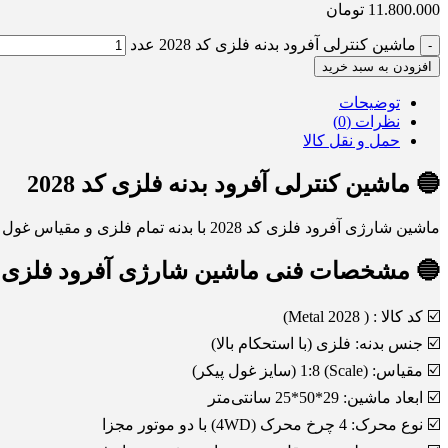
11.800.000
تومان
ماشین کنترلی آفرود بدنه فلزی کد 2028 عدد
افزودن به سبد خرید
توضیحات
نظرات (0)
حمل و نقل کالا
🔵 ماشین کنترلی آفرود بدنه فلزی کد 2028
ماشین شارژی آفرود فلزی کد 2028 با بدنه تمام فلزی و مقیاس غول پیکر 1:8. دارای 4 چرخ محرک، سیستم تعلیق مستقل و چراغ‌های LED. ارسال سریع و ضمانت بهترین قیمت!
🔵 مشخصات فنی ماشین شارژی آفرود فلزی کد 8
☑️ کد کالا : ( Metal 2028)
☑️ جنس بدنه: فلزی (با استحکام بالا)
☑️ مقیاس: (Scale) 1:8 (سایز غول پیکر)
☑️ ابعاد ماشین: 29*50*25 سانتی‌متر
☑️ نوع محرک: 4 چرخ محرک (4WD) با دو موتور مجزا