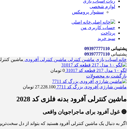
ربات اسباب بازی
لوازم شخصی
سشوار پرومکس
خانه اصلی
حساب کاربری من
پرداخت
سبد خرید
پشتیبانی
09397777110
پشتیبانی
09397777110
خانه
اسباب بازی
ماشین کنترلی
ماشین کنترلی آفرودی
ماشین کنترلی 
لگو ۱۰ مدل 217 قطعه کد 31017
0
تومان
بازگشت به محصولات
ماشین شارژی آفرودی بزرگ کد 7711
27.228.100
تومان
ماشین کنترلی آفرود بدنه فلزی کد 2028
🔵 غول آفرود برای ماجراجویان واقعی
اگر به دنبال یک ماشین کنترلی آفرود هستید که بتواند از دل سخت‌ترین مسیرها عب