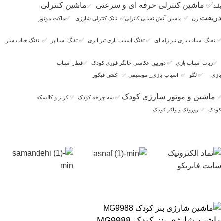
✅
ماشین کنترلی حرفه ای و سرعتی
ماشین کنترلی
بلند
✅
دریفت
زن
✅
ماشین آتش نشانی کنترلی
✅
تانک کنترلی شارژی
✅
ماکت موتور
✅
تفنگ اسباب بازی تیر ژله ای
✅
تفنگ اسباب بازی تیر ابری
✅
تفنگ اسنایپر
✅
تفنگ حباب ساز
✅
ربات اسباب بازی
✅
دوربین عکاسی چاپگر فوری کودک
✅
قطار اسباب
بازی
✅
لگو
✅
اسباب-بازی_-موسیقی
✅
اکشن فیگور
ماشین و موتور سارژی کودک
✅
✅
سه چرخه کودک
✅
کریر و کالسکه
کودک
✅
روروئک و واکر کودک
ماشین شارژی بنز کودک MG9988