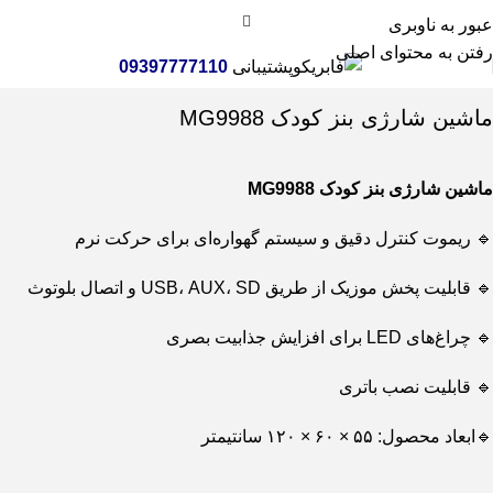
عبور به ناوبری
رفتن به محتوای اصلی
پشتیبانی
09397777110
خانه
اسباب بازی
ماشین و موتور شارژی
ماشین شارژی بنز کودک MG9988
ماشین شارژی بنز کودک MG9988
🔹 ریموت کنترل دقیق و سیستم گهواره‌ای برای حرکت نرم
🔹 قابلیت پخش موزیک از طریق USB، AUX، SD و اتصال بلوتوث
🔹 چراغ‌های LED برای افزایش جذابیت بصری
🔹 قابلیت نصب باتری
🔹ابعاد محصول: ۵۵ × ۶۰ × ۱۲۰ سانتیمتر