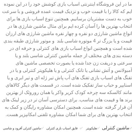
ما در این فروشگاه اینترنتی اسباب بازی کوشش خود را در این نموده
ایم که کالا را با قیمت خوب و نزدیک قیمت عمده فروشی و با سرعت
خوب به دست مشتریان برسانیم. همچنین تنوع اسباب بازی ها برای
انتخاب بهترین ها را آسان کرده ایم برای مثال ماشین شارژی ها در
انواع ماشین شارژی دو نفره و چهار نفره ماشین شارژی های ارزان
قیمت و یا بزرگ تر 4 موتوره شاسی بلند و موتور شارژی طبقه بندی
شده است و همچنین انواع اسباب بازی های کنترلی و حرفه ای در
دسته بندی های مختلف از جمله ماشین کنترلی شاسی بلند و یا
سرعتی و دریفت زن جدا شده یا بصورت تخصصی ماشین های
آمبولانس و آتش نشانی یا تانک کنترلی و یا هلیکوپتر کنترلی و یا در
تفنگ های اسباب بازی تفنگ های آب پاش تیر ژله ای و تیر ابری و یا
اسنایپر و حباب ساز تفکیک شده است. در قسمت های دیگر کالاهای
مانند کالسکه سه چرخه کودک کریر واکر یا همان روروئک از بهترین
برند ها و قیمت های مناسب. برای دسترسی آسان تر در زیر لینک های
آن قرار گرفته شده است. همچنین امکان مشاوره رایگان و کمک به
انتخاب بهترین های برای شما امکان مشاوره تلفنی امکانپزیر هست.
ماشین کنترلی
✅
✅
هلیکوپتر
✅
قایق اسباب بازی کنترلی
✅
ماشین کنترلی آفرود و شاسی