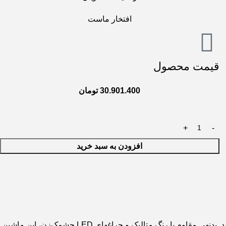
افتخار ماست
قیمت محصول
30.901.400
تومان
افزودن به سبد خرید
اسپرت و لوکس مازراتی، طراحی شده تا کودکان را به دنیای رانندگی واقعی ببرد. بدنهی مقاوم با رنگ متالیک و چراغهای LED چشمک‌زن، این ماشین