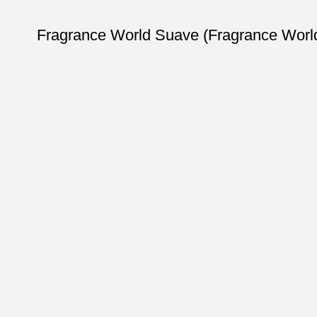
عطر ادکلن مردانه 100میل دیور ساواج پرفیوم فراگرنس ورد سوآو پرفیوم (Fragrance World Dior Sauvage Parfum) Fragrance World Suave