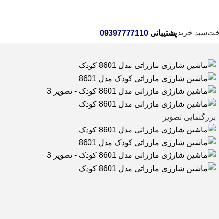
خانه
اسباب ب
خت
سبد خرید
پشتیبانی
09397777110
بزرگنمایی تصویر