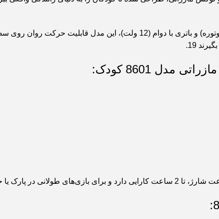
قدرت و عملکرد بالا – مجهز به موتورهای قدرتمند (احتمالاً دو یا چهار موتوره) و 
رند 19.
مدل 8601 کودک: