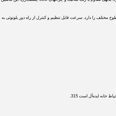
باتری با دوام (12 ولت)، این مدل قابلیت حرکت روان روی سطوح مختلف را دارد. سرعت قابل تنظیم و کنترل از راه دور بلوتوثی به