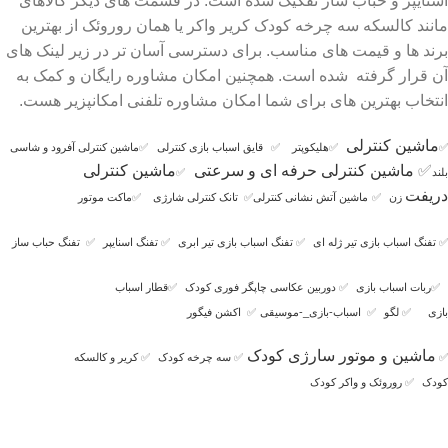
اسنایپر و حباب ساز تفکیک شده است. در قسمت های دیگر کالاهای
مانند کالسکه سه چرخه کودک کریر واکر یا همان روروئک از بهترین
برند ها و قیمت های مناسب. برای دسترسی آسان تر در زیر لینک های
آن قرار گرفته شده است. همچنین امکان مشاوره رایگان و کمک به
انتخاب بهترین های برای شما امکان مشاوره تلفنی امکانپزیر هست.
ماشین کنترلی
✅
✅
هلیکوپتر
✅
قایق اسباب بازی کنترلی
✅
ماشین کنترلی آفرود و شاسی
✅
ماشین کنترلی حرفه ای و سرعتی
ماشین کنترلی
بلند
✅
دریفت
زن
✅
ماشین آتش نشانی کنترلی
✅
تانک کنترلی شارژی
✅
ماکت موتور
✅
تفنگ اسباب بازی تیر ژله ای
✅
تفنگ اسباب بازی تیر ابری
✅
تفنگ اسنایپر
✅
تفنگ حباب ساز
✅
ربات اسباب بازی
✅
دوربین عکاسی چاپگر فوری کودک
✅
قطار اسباب
بازی
✅
لگو
✅
اسباب-بازی_-موسیقی
✅
اکشن فیگور
ماشین و موتور سارژی کودک
✅
✅
سه چرخه کودک
✅
کریر و کالسکه
کودک
✅
روروئک و واکر کودک