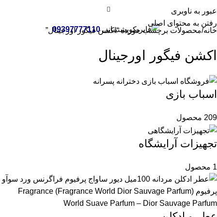
عبور به ناوبری
رفتن به محتوای اصلی
پشتیبانی
09397777110
خانه
محصولات برچسب خورده “اکشن فیگور اورجینال”
اکشن فیگور اورجینال
اسباب بازی
209 محصول
تجهیزات آرایشگاه
1 محصول
عطر و ادکلن