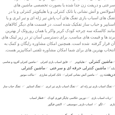
سرعتی و دریفت زن جدا شده یا بصورت تخصصی ماشین های
آمبولانس و آتش نشانی یا تانک کنترلی و یا هلیکوپتر کنترلی و یا در
تفنگ های اسباب بازی تفنگ های آب پاش تیر ژله ای و تیر ابری و یا
اسنایپر و حباب ساز تفکیک شده است. در قسمت های دیگر کالاهای
مانند کالسکه سه چرخه کودک کریر واکر یا همان روروئک از بهترین
برند ها و قیمت های مناسب. برای دسترسی آسان تر در زیر لینک های
آن قرار گرفته شده است. همچنین امکان مشاوره رایگان و کمک به
انتخاب بهترین های برای شما امکان مشاوره تلفنی امکانپزیر هست.
ماشین کنترلی
✅
✅
هلیکوپتر
✅
قایق اسباب بازی کنترلی
✅
ماشین کنترلی آفرود و شاسی
✅
ماشین کنترلی حرفه ای و سرعتی
ماشین کنترلی
بلند
✅
دریفت
زن
✅
ماشین آتش نشانی کنترلی
✅
تانک کنترلی شارژی
✅
ماکت موتور
✅
تفنگ اسباب بازی تیر ژله ای
✅
تفنگ اسباب بازی تیر ابری
✅
تفنگ اسنایپر
✅
تفنگ حباب ساز
✅
ربات اسباب بازی
✅
دوربین عکاسی چاپگر فوری کودک
✅
قطار اسباب
بازی
✅
لگو
✅
اسباب-بازی_-موسیقی
✅
اکشن فیگور