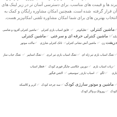
برند ها و قیمت های مناسب. برای دسترسی آسان تر در زیر لینک های
آن قرار گرفته شده است. همچنین امکان مشاوره رایگان و کمک به
انتخاب بهترین های برای شما امکان مشاوره تلفنی امکانپزیر هست.
ماشین کنترلی
✅
✅
هلیکوپتر
✅
قایق اسباب بازی کنترلی
✅
ماشین کنترلی آفرود و شاسی
✅
ماشین کنترلی حرفه ای و سرعتی
ماشین کنترلی
بلند
✅
دریفت
زن
✅
ماشین آتش نشانی کنترلی
✅
تانک کنترلی شارژی
✅
ماکت موتور
✅
تفنگ اسباب بازی تیر ژله ای
✅
تفنگ اسباب بازی تیر ابری
✅
تفنگ اسنایپر
✅
تفنگ حباب ساز
✅
ربات اسباب بازی
✅
دوربین عکاسی چاپگر فوری کودک
✅
قطار اسباب
بازی
✅
لگو
✅
اسباب-بازی_-موسیقی
✅
اکشن فیگور
ماشین و موتور سارژی کودک
✅
✅
سه چرخه کودک
✅
کریر و کالسکه
کودک
✅
روروئک و واکر کودک