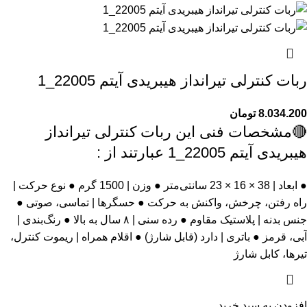
ربات کنترلی تیرانداز هیبریدی آیتم 22005_1
8.034.200
تومان
🔴مشخصات فنی این ربات کنترلی تیرانداز
هیبریدی آیتم 22005_1 عبارتند از :
● ابعاد | 38 × 16 × 23 سانتی‌متر ● وزن | 1500 گرم ● نوع حرکت |
راه رفتن، چرخش، واکنش به حرکت ● حسگرها | تماسی، صوتی ●
جنس بدنه | پلاستیک مقاوم ● رده سنی | ۸ سال به بالا ● رنگ‌بندی |
آبی، قرمز ● باتری | دارد (قابل شارژ) ● اقلام همراه | ریموت کنترل،
تیرها، کابل شارژ
افزودن به سبد خرید