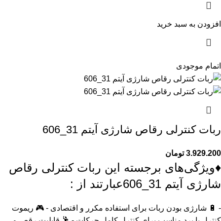
افزودن به سبد خرید
اتمام موجودی
ربات کنترلی رقاص شارژی آیتم 31_606
3.929.200
تومان
♦️ویژگی‌های برجسته این ربات کنترلی رقاص
شارژی آیتم 31_606عبارتند از :
- 🔋 شارژی بودن ربات برای استفاده مکرر و اقتصادی - 🎮 ریموت
کنترل با برد مناسب برای کنترل کامل حرکات - 🕺 قابلیت رقص و