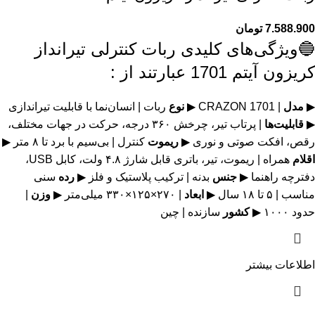
7.588.900
تومان
🔵ویژگی‌های کلیدی ربات کنترلی تیرانداز
کریزون آیتم 1701 عبارتند از :
▶
مدل
| CRAZON 1701 ▶
نوع
ربات | انسان‌نما با قابلیت تیراندازی
▶
قابلیت‌ها
| پرتاب تیر، چرخش ۳۶۰ درجه، حرکت در جهات مختلف،
رقص، افکت صوتی و نوری ▶
ریموت
کنترل | بی‌سیم با برد تا ۸ متر ▶
اقلام
همراه | ریموت، تیر، باتری قابل شارژ ۴.۸ ولت، کابل USB،
دفترچه راهنما ▶
جنس
بدنه | ترکیب پلاستیک و فلز ▶
رده
سنی
مناسب | ۵ تا ۱۸ سال ▶
ابعاد
| ۲۷۰×۱۲۵×۳۳۰ میلی‌متر ▶
وزن
|
حدود ۱۰۰۰ ▶
کشور
سازنده | چین
اطلاعات بیشتر