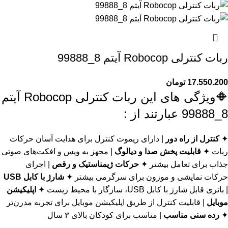
ربات کنترلی Robocop آیتم 8_99888
17.550.200
تومان
🔶ویژگی های این ربات کنترلی Robocop آیتم
8_99888 عبارتند از :
✦
کنترل از راه دور
| دارای ریموت کنترل برای هدایت آسان حرکات
ربات ✦
قابلیت پخش صدا و دیالوگ
| مجهز به ویس و افکت‌های صوتی
جذاب برای تعامل بیشتر ✦
حرکات ژیمناستیک و رقص
| اجرای
حرکات نمایشی و موزون برای سرگرمی بیشتر ✦
شارژ با کابل USB
| باتری قابل شارژ با کابل USB، سازگار با محیط زیست ✦
اپلیکیشن
موبایل
| قابلیت کنترل از طریق اپلیکیشن موبایل برای تجربه مدرن‌تر
✦
رده سنی مناسب
| مناسب برای کودکان بالای ۳ سال