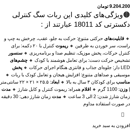
9.204.200
تومان
🟠ویژگی‌های کلیدی این ربات سگ کنترلی
دکسترتی کد 18011 عبارتند از :
🔸
قابلیت‌های
حرکتی متنوع: حرکت به جلو، عقب، چرخش به چپ و
راست، سر خوردن به طرفین 🔸
ریموت
کنترل با ۲۰ دکمه: برای
کنترل حرکات، پخش موزیک، تنظیم صدا و برنامه‌ریزی 🔸
سنسور
تشخیص حرکت دست: برای تعامل هوشمند با کودک 🔸
چشم‌های
LED دار: جلوه‌ای جذاب و فانتزی هنگام اجرای حرکات 🔸
پخش
موسیقی و صداهای متنوع: افزایش هیجان و تعامل کودک با ربات 🔸
مناسب
برای کودکان ۳ سال به بالا 🔸
ابعاد
: ۲۵.۵ × ۲۱ × ۲۲ سانتی‌متر
|
وزن
: 1100 گرم 🔸
اقلام
همراه: ریموت کنترل و کابل شارژ 🔸
مدت
زمان شارژ شدن: 2 الی 3 ساعت 🔸
مدت
زمان شارژ دهی: 30 دقیقه
در صورت استفاده مداوم
افزودن به سبد خرید