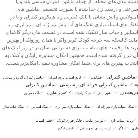
دسته بندی های مختلف از جمله ماشین کنترلی شاسی بلند و یا
سرعتی و دریفت زن جدا شده یا بصورت تخصصی ماشین های
آمبولانس و آتش نشانی یا تانک کنترلی و یا هلیکوپتر کنترلی و یا در
تفنگ های اسباب بازی تفنگ های آب پاش تیر ژله ای و تیر ابری و یا
اسنایپر و حباب ساز تفکیک شده است. در قسمت های دیگر کالاهای
مانند کالسکه سه چرخه کودک کریر واکر یا همان روروئک از بهترین
برند ها و قیمت های مناسب. برای دسترسی آسان تر در زیر لینک های
آن قرار گرفته شده است. همچنین امکان مشاوره رایگان و کمک به
انتخاب بهترین های برای شما امکان مشاوره تلفنی امکانپزیر هست.
ماشین کنترلی
✅
✅
هلیکوپتر
✅
قایق اسباب بازی کنترلی
✅
ماشین کنترلی آفرود و شاسی
✅
ماشین کنترلی حرفه ای و سرعتی
ماشین کنترلی
بلند
✅
دریفت
زن
✅
ماشین آتش نشانی کنترلی
✅
تانک کنترلی شارژی
✅
ماکت موتور
✅
تفنگ اسباب بازی تیر ژله ای
✅
تفنگ اسباب بازی تیر ابری
✅
تفنگ اسنایپر
✅
تفنگ حباب ساز
✅
ربات اسباب بازی
✅
دوربین عکاسی چاپگر فوری کودک
✅
قطار اسباب
بازی
✅
لگو
✅
اسباب-بازی_-موسیقی
✅
اکشن فیگور