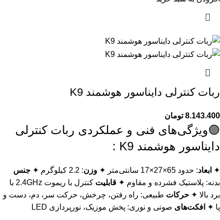
ربات کنترلی دایناسور هوشمند K9
8.143.400
تومان
🟣ویژگی‌های فنی و عملکردی ربات کنترلی
دایناسور هوشمند K9 :
✦
ابعاد
: حدود 65×27×17 سانتی‌متر ✦
وزن
: 2.2 کیلوگرم ✦
جنس
بدنه: پلاستیک فشرده و مقاوم ✦
قابلیت
کنترل با ریموت 2.4GHz با
برد بالا ✦
حرکات
طبیعی: راه رفتن، چرخش، حرکت سر، دم، دست و
پا ✦
افکت‌های
صوتی و نوری: پخش موزیک، نورپردازی LED