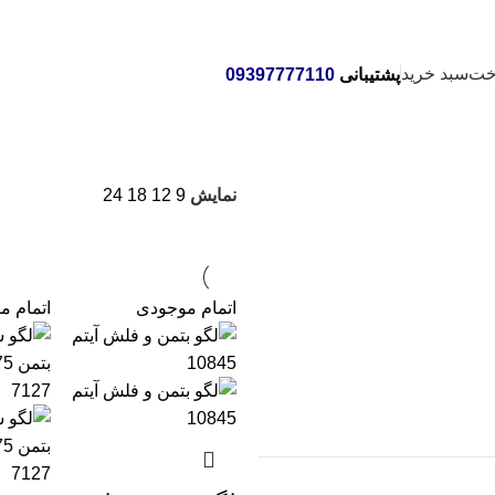
خت
سبد خرید
پشتیبانی
09397777110
نمایش
9
12
18
24
اتمام موجودی
اتمام م