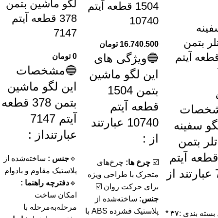
لگو ماشین بتمن
1504 قطعه آیتم
378 قطعه آیتم
10740
فینه
7147
لر بتمن
16.740.500
تومان
7 قطعه آیتم
🔵ویژگی های
0
تومان
🔵مشخصات
این لگو ماشین
این لگو ماشین
بتمن 1504
بتمن 378 قطعه
قطعه آیتم
شخصات
آیتم 7147
10740 عبارتند
گو سفینه
عبارتنداز :
از :
لر بتمن
77 قطعه آیتم
🔹
جنس :
ساخته‌شده از
☑️
چرخ ها:
چرخ‌های
پلاستیک مقاوم و بادوام
7127 عبارتند از
متحرک با طراحی ویژه
🔹
دفترچه راهنما :
برای حرکت روان ☑️
امکان ساخت
جنس:
ساخته‌شده از
مرحله‌به‌مرحله با
پلاستیک فشرده ABS با
► ابعاد بسته بندی :۳۷ *