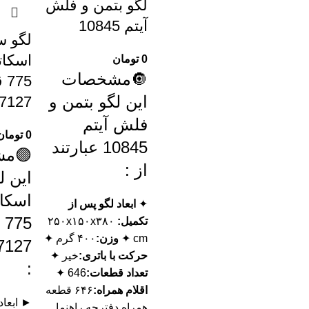
لگو بتمن و فلش
آیتم 10845
لگو س
اسکات
0
تومان
🔘مشخصات
75
این لگو بتمن و
7127
فلش آیتم
0
تومان
10845 عبارتند
🟣م
از :
این ل
اسکات
✦
ابعاد لگو پس از
5
تکمیل:
۲۵۰x۱۵۰x۳۸۰
cm ✦
وزن:
۴۰۰ گرم ✦
حرکت با باتری:
خیر ✦
:
تعداد قطعات:
646 ✦
اقلام همراه:
۶۴۶ قطعه
همراه دفترچه راهنما