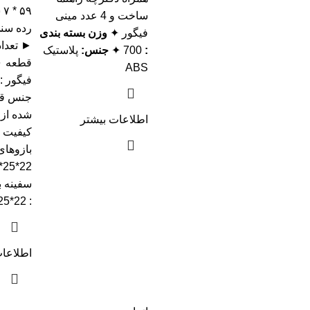
۹
ساخت و 4 عدد مینی
فیگور ✦
وزن بسته بندی
:
700 ✦
جنس:
پلاستیک
قطعه ► 
ABS
جنس قط
شده از 
اطلاعات بیشتر
کیفیت ►
بازوهای
سفینه ب
: 22*25*38
اطلاعات