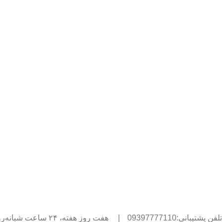
تلفن پشتیبانی:09397777110
|
هفت روز هفته، ۲۴ ساعت شبانه‌روز پاسخگوی شما هستیم.