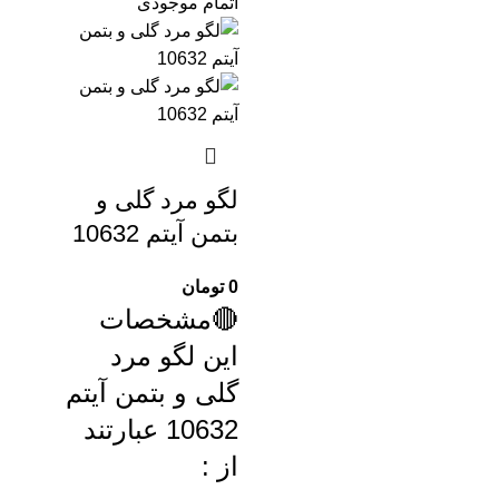
اتمام موجودی
لگو مرد گلی و
بتمن آیتم 10632
0
تومان
🔴مشخصات
این لگو مرد
گلی و بتمن آیتم
10632 عبارتند
از :