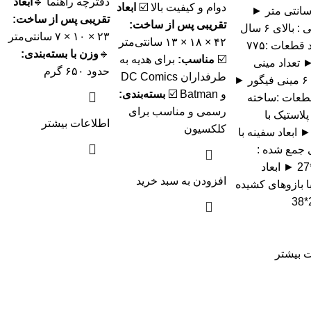
دفترچه راهنما 🔹
ابعاد
دوام و کیفیت بالا ☑️
ابعاد
۵ * ۷ سانتی متر ►
تقریبی پس از ساخت:
تقریبی پس از ساخت:
رده سنی : بالای ۶ سال
۲۳ × ۱۰ × ۷ سانتی‌متر
۴۲ × ۱۸ × ۱۳ سانتی‌متر
► تعداد قطعات :۷۷۵
🔹
وزن با بسته‌بندی:
☑️
مناسب:
برای هدیه به
تعداد مینی
حدود ۶۵۰ گرم
طرفداران DC Comics
فیگور : ۶ مینی فیگور ►
و Batman ☑️
بسته‌بندی:
عات :ساخته
رسمی و مناسب برای
پلاستیک با
اطلاعات بیشتر
کلکسیون
 ابعاد سفینه با
 جمع شده :
22*25*27 ► ابعاد
افزودن به سبد خرید
ا بازوهای کشیده
 بیشتر