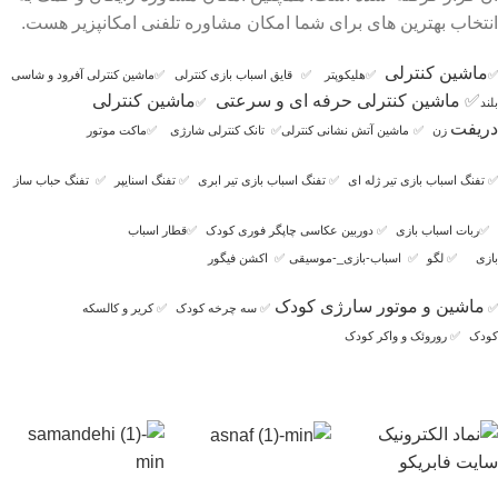
انتخاب بهترین های برای شما امکان مشاوره تلفنی امکانپزیر هست.
ماشین کنترلی
✅
✅
هلیکوپتر
✅
قایق اسباب بازی کنترلی
✅
ماشین کنترلی آفرود و شاسی
✅
ماشین کنترلی حرفه ای و سرعتی
ماشین کنترلی
بلند
✅
دریفت
زن
✅
ماشین آتش نشانی کنترلی
✅
تانک کنترلی شارژی
✅
ماکت موتور
✅
تفنگ اسباب بازی تیر ژله ای
✅
تفنگ اسباب بازی تیر ابری
✅
تفنگ اسنایپر
✅
تفنگ حباب ساز
✅
ربات اسباب بازی
✅
دوربین عکاسی چاپگر فوری کودک
✅
قطار اسباب
بازی
✅
لگو
✅
اسباب-بازی_-موسیقی
✅
اکشن فیگور
ماشین و موتور سارژی کودک
✅
✅
سه چرخه کودک
✅
کریر و کالسکه
کودک
✅
روروئک و واکر کودک