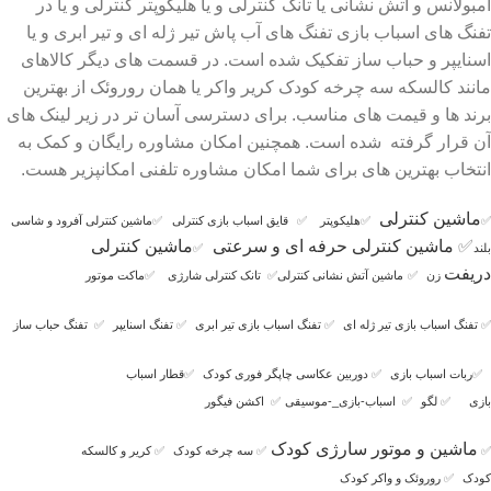
آمبولانس و آتش نشانی یا تانک کنترلی و یا هلیکوپتر کنترلی و یا در
تفنگ های اسباب بازی تفنگ های آب پاش تیر ژله ای و تیر ابری و یا
اسنایپر و حباب ساز تفکیک شده است. در قسمت های دیگر کالاهای
مانند کالسکه سه چرخه کودک کریر واکر یا همان روروئک از بهترین
برند ها و قیمت های مناسب. برای دسترسی آسان تر در زیر لینک های
آن قرار گرفته شده است. همچنین امکان مشاوره رایگان و کمک به
انتخاب بهترین های برای شما امکان مشاوره تلفنی امکانپزیر هست.
ماشین کنترلی
✅
✅
هلیکوپتر
✅
قایق اسباب بازی کنترلی
✅
ماشین کنترلی آفرود و شاسی
✅
ماشین کنترلی حرفه ای و سرعتی
ماشین کنترلی
بلند
✅
دریفت
زن
✅
ماشین آتش نشانی کنترلی
✅
تانک کنترلی شارژی
✅
ماکت موتور
✅
تفنگ اسباب بازی تیر ژله ای
✅
تفنگ اسباب بازی تیر ابری
✅
تفنگ اسنایپر
✅
تفنگ حباب ساز
✅
ربات اسباب بازی
✅
دوربین عکاسی چاپگر فوری کودک
✅
قطار اسباب
بازی
✅
لگو
✅
اسباب-بازی_-موسیقی
✅
اکشن فیگور
ماشین و موتور سارژی کودک
✅
✅
سه چرخه کودک
✅
کریر و کالسکه
کودک
✅
روروئک و واکر کودک