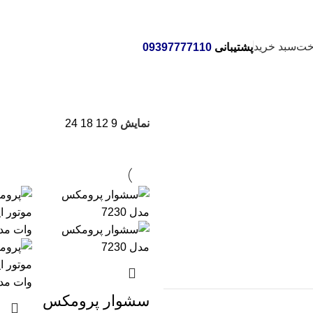
خت
سبد خرید
پشتیبانی
09397777110
نمایش
9
12
18
24
سشوار پرومکس