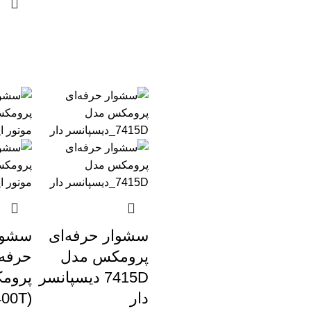
سشوار حرفه‌ای
سشوا
پرومکس مدل
حرفه 
7415D دیسپانسر
پروم
دار