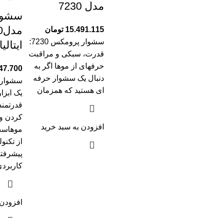
مدل 7230
سشوا
15.491.115
تومان
سشوار پرومکس 7230:
ایتالیا 2500 و
قدرت، سبکی و مراقبت
حرفهای از موها اگر به
47.700
دنبال یک سشوار حرفه
ای هستید که همزمان
یک ابزا
قدرتمند
کردن و 
افزودن به سبد خرید
موهاست 
از تکنو
پیشرفت
کاربردی
افزودن 