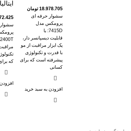
ایتالی
18.978.705
تومان
سشوار حرفه ای
72.425
پرومکس مدل
سشوار 
7415D: با
پرومک
قابلیت دیسپانسر دار،
یک ابزار مراقبت از مو
مراقبت 
با قدرت و تکنولوژی
تکنولو
پیشرفته است که برای
که برای
کسانی
افزودن 
افزودن به سبد خرید