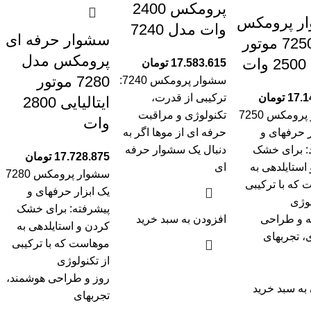
پرومکس 2400
ر پرومکس
وات مدل 7240
سشوار حرفه ای
مدل7250 موتور
پرومکس مدل
ات
17.583.615
تومان
7280 موتور
سشوار پرومکس 7240:
17.1
تومان
ترکیبی از قدرت،
ایتالیایی 2800
سشوار پرومکس 7250
تکنولوژی و مراقبت
وات
ر حرفهای و
حرفه ای از موها اگر به
: برای خشک
دنبال یک سشوار حرفه
17.728.875
تومان
استایلدهی به
ای
سشوار پرومکس 7280
که با ترکیبی
یک ابزار حرفهای و
لوژی
پیشرفته: برای خشک
ه و طراحی
افزودن به سبد خرید
کردن و استایلدهی به
، تجربهای
موهاست که با ترکیبی
از تکنولوژی
روز و طراحی هوشمند،
به سبد خرید
تجربهای