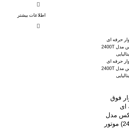
اطلاعات بیشتر
ر فوق
ای
کس مدل
(2400T) موتور