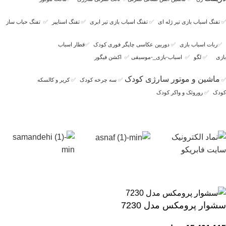
✅
تفنگ اسباب بازی تیر ژله ای
✅
تفنگ اسباب بازی تیر ابری
✅
تفنگ اسنایپر
✅
تفنگ حباب ساز
✅
ربات اسباب بازی
✅
دوربین عکاسی چاپگر فوری کودک
✅
قطار اسباب
بازی
✅
لگو
✅
اسباب-بازی_-موسیقی
✅
اکشن فیگور
ماشین و موتور سارژی کودک
✅
✅
سه چرخه کودک
✅
کریر و کالسکه
کودک
✅
روروئک و واکر کودک
سشوار پرومکس مدل 7230