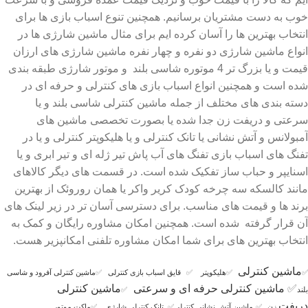
خوب به دست مشتریان برسانیم. همچنین تنوع اسباب بازی ها برای
انتخاب بهترین ها را آسان کرده ایم برای مثال ماشین شارژی ها در
انواع ماشین شارژی دو نفره و چهار نفره ماشین شارژی های ارزان
قیمت و یا بزرگ تر 4 موتوره شاسی بلند و موتور شارژی طبقه بندی
شده است و همچنین انواع اسباب بازی های کنترلی و حرفه ای در
دسته بندی های مختلف از جمله ماشین کنترلی شاسی بلند و یا
سرعتی و دریفت زن جدا شده یا بصورت تخصصی ماشین های
آمبولانس و آتش نشانی یا تانک کنترلی و یا هلیکوپتر کنترلی و یا در
تفنگ های اسباب بازی تفنگ های آب پاش تیر ژله ای و تیر ابری و یا
اسنایپر و حباب ساز تفکیک شده است. در قسمت های دیگر کالاهای
مانند کالسکه سه چرخه کودک کریر واکر یا همان روروئک از بهترین
برند ها و قیمت های مناسب. برای دسترسی آسان تر در زیر لینک های
آن قرار گرفته شده است. همچنین امکان مشاوره رایگان و کمک به
انتخاب بهترین های برای شما امکان مشاوره تلفنی امکانپزیر هست.
ماشین کنترلی
✅
✅
هلیکوپتر
✅
قایق اسباب بازی کنترلی
✅
ماشین کنترلی آفرود و شاسی
✅
ماشین کنترلی حرفه ای و سرعتی
ماشین کنترلی
بلند
✅
دریفت
زن
✅
ماشین آتش نشانی کنترلی
✅
تانک کنترلی شارژی
✅
ماکت موتور