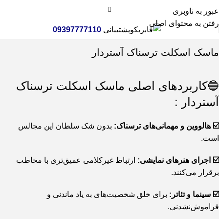
عبور به ناوبری
رفتن به محتوای اصلی
پشتیبانی
09397777110
خانه
اسباب بازی
ماسک اسکلت ترسناک آستردار
🔵کاربردهای اصلی ماسک اسکلت ترسناک
آستردار :
☑️ هالووین و مهمانی‌های ترسناک:
بدون شک سلطان این مجالس
است.
☑️ اجرای هنرهای نمایشی:
ارتباط غیرکلامی عمیق‌تری با مخاطب
برقرار می‌کنند.
☑️ سینما و تئاتر:
برای خلق شخصیت‌های به یاد ماندنی و
فراموش‌نشدنی.