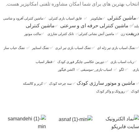
انتخاب بهترین های برای شما امکان مشاوره تلفنی امکانپزیر هست.
ماشین کنترلی
✅
✅
هلیکوپتر
✅
قایق اسباب بازی کنترلی
✅
ماشین کنترلی آفرود و شاسی
✅
ماشین کنترلی حرفه ای و سرعتی
ماشین کنترلی
بلند
✅
دریفت
زن
✅
ماشین آتش نشانی کنترلی
✅
تانک کنترلی شارژی
✅
ماکت موتور
✅
تفنگ اسباب بازی تیر ژله ای
✅
تفنگ اسباب بازی تیر ابری
✅
تفنگ اسنایپر
✅
تفنگ حباب ساز
✅
ربات اسباب بازی
✅
دوربین عکاسی چاپگر فوری کودک
✅
قطار اسباب
بازی
✅
لگو
✅
اسباب-بازی_-موسیقی
✅
اکشن فیگور
ماشین و موتور سارژی کودک
✅
✅
سه چرخه کودک
✅
کریر و کالسکه
کودک
✅
روروئک و واکر کودک