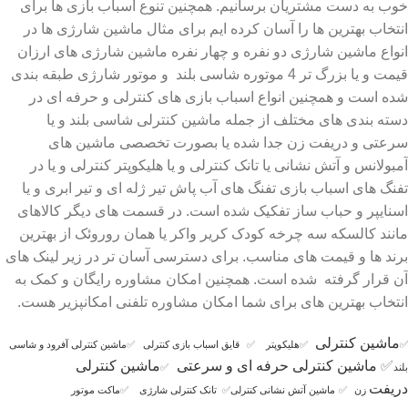
خوب به دست مشتریان برسانیم. همچنین تنوع اسباب بازی ها برای
انتخاب بهترین ها را آسان کرده ایم برای مثال ماشین شارژی ها در
انواع ماشین شارژی دو نفره و چهار نفره ماشین شارژی های ارزان
قیمت و یا بزرگ تر 4 موتوره شاسی بلند و موتور شارژی طبقه بندی
شده است و همچنین انواع اسباب بازی های کنترلی و حرفه ای در
دسته بندی های مختلف از جمله ماشین کنترلی شاسی بلند و یا
سرعتی و دریفت زن جدا شده یا بصورت تخصصی ماشین های
آمبولانس و آتش نشانی یا تانک کنترلی و یا هلیکوپتر کنترلی و یا در
تفنگ های اسباب بازی تفنگ های آب پاش تیر ژله ای و تیر ابری و یا
اسنایپر و حباب ساز تفکیک شده است. در قسمت های دیگر کالاهای
مانند کالسکه سه چرخه کودک کریر واکر یا همان روروئک از بهترین
برند ها و قیمت های مناسب. برای دسترسی آسان تر در زیر لینک های
آن قرار گرفته شده است. همچنین امکان مشاوره رایگان و کمک به
انتخاب بهترین های برای شما امکان مشاوره تلفنی امکانپزیر هست.
ماشین کنترلی
✅
✅
هلیکوپتر
✅
قایق اسباب بازی کنترلی
✅
ماشین کنترلی آفرود و شاسی
✅
ماشین کنترلی حرفه ای و سرعتی
ماشین کنترلی
بلند
✅
دریفت
زن
✅
ماشین آتش نشانی کنترلی
✅
تانک کنترلی شارژی
✅
ماکت موتور