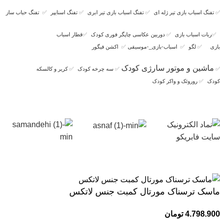
✅
تفنگ اسباب بازی تیر ژله ای
✅
تفنگ اسباب بازی تیر ابری
✅
تفنگ اسنایپر
✅
تفنگ حباب ساز
✅
ربات اسباب بازی
✅
دوربین عکاسی چاپگر فوری کودک
✅
قطار اسباب
بازی
✅
لگو
✅
اسباب-بازی_-موسیقی
✅
اکشن فیگور
ماشین و موتور سارژی کودک
✅
✅
سه چرخه کودک
✅
کریر و کالسکه
کودک
✅
روروئک و واکر کودک
ماسک ترسناک مورتال کمبت جنس لاتکس
4.798.900
تومان