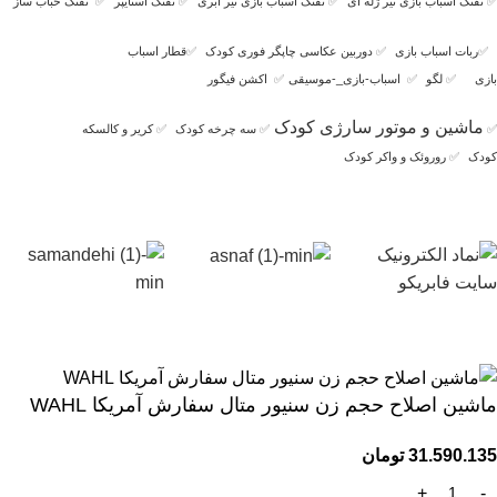
✅
تفنگ اسباب بازی تیر ژله ای
✅
تفنگ اسباب بازی تیر ابری
✅
تفنگ اسنایپر
✅
تفنگ حباب ساز
✅
ربات اسباب بازی
✅
دوربین عکاسی چاپگر فوری کودک
✅
قطار اسباب
بازی
✅
لگو
✅
اسباب-بازی_-موسیقی
✅
اکشن فیگور
ماشین و موتور سارژی کودک
✅
✅
سه چرخه کودک
✅
کریر و کالسکه
کودک
✅
روروئک و واکر کودک
ماشین اصلاح حجم زن سنیور متال سفارش آمریکا WAHL
31.590.135
تومان