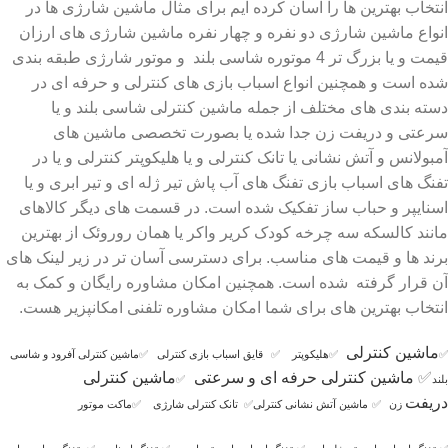
انتخاب بهترین ها را آسان کرده ایم برای مثال ماشین شارژی ها در
انواع ماشین شارژی دو نفره و چهار نفره ماشین شارژی های ارزان
قیمت و یا بزرگ تر 4 موتوره شاسی بلند و موتور شارژی طبقه بندی
شده است و همچنین انواع اسباب بازی های کنترلی و حرفه ای در
دسته بندی های مختلف از جمله ماشین کنترلی شاسی بلند و یا
سرعتی و دریفت زن جدا شده یا بصورت تخصصی ماشین های
آمبولانس و آتش نشانی یا تانک کنترلی و یا هلیکوپتر کنترلی و یا در
تفنگ های اسباب بازی تفنگ های آب پاش تیر ژله ای و تیر ابری و یا
اسنایپر و حباب ساز تفکیک شده است. در قسمت های دیگر کالاهای
مانند کالسکه سه چرخه کودک کریر واکر یا همان روروئک از بهترین
برند ها و قیمت های مناسب. برای دسترسی آسان تر در زیر لینک های
آن قرار گرفته شده است. همچنین امکان مشاوره رایگان و کمک به
انتخاب بهترین های برای شما امکان مشاوره تلفنی امکانپزیر هست.
ماشین کنترلی
✅
✅
هلیکوپتر
✅
قایق اسباب بازی کنترلی
✅
ماشین کنترلی آفرود و شاسی
✅
ماشین کنترلی حرفه ای و سرعتی
ماشین کنترلی
بلند
✅
دریفت
زن
✅
ماشین آتش نشانی کنترلی
✅
تانک کنترلی شارژی
✅
ماکت موتور