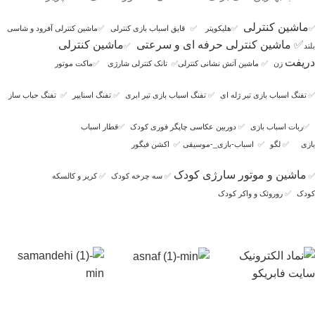
ماشین کنترلی
✅
✅
هلیکوپتر
✅
قایق اسباب بازی کنترلی
✅
ماشین کنترلی آفرود و شاسی
✅
ماشین کنترلی حرفه ای و سرعتی
ماشین کنترلی
بلند
✅
دریفت
زن
✅
ماشین آتش نشانی کنترلی
✅
تانک کنترلی شارژی
✅
ماکت موتور
✅
تفنگ اسباب بازی تیر ژله ای
✅
تفنگ اسباب بازی تیر ابری
✅
تفنگ اسنایپر
✅
تفنگ حباب ساز
✅
ربات اسباب بازی
✅
دوربین عکاسی چاپگر فوری کودک
✅
قطار اسباب
بازی
✅
لگو
✅
اسباب-بازی_-موسیقی
✅
اکشن فیگور
ماشین و موتور سارژی کودک
✅
✅
سه چرخه کودک
✅
کریر و کالسکه
کودک
✅
روروئک و واکر کودک