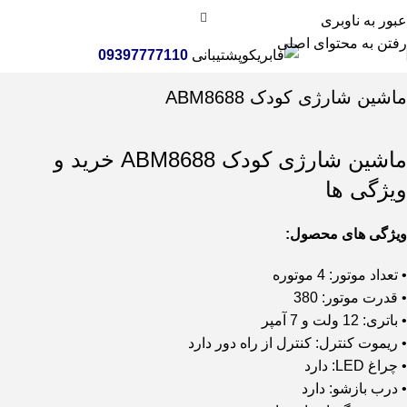
عبور به ناوبری
رفتن به محتوای اصلی
پشتیبانی
09397777110
خانه
اسباب بازی
ماشین و موتور شارژی
ماشین شارژی کودک ABM8688
ماشین شارژی کودک ABM8688 خرید و
ویژگی ها
ویژگی های محصول:
• تعداد موتور: 4 موتوره
• قدرت موتور: 380
• باتری: 12 ولت و 7 آمپر
• ریموت کنترل: کنترل از راه دور دارد
• چراغ LED: دارد
• درب بازشو: دارد