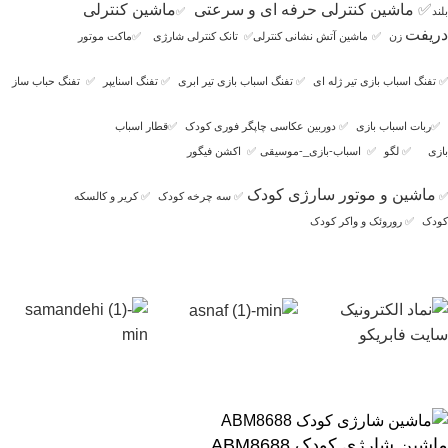
✅
ماشین کنترلی حرفه ای و سرعتی
ماشین کنترلی
بلند
✅
دریفت
زن
✅
ماشین آتش نشانی کنترلی
✅
تانک کنترلی شارژی
✅
ماکت موتور
✅
تفنگ اسباب بازی تیر ژله ای
✅
تفنگ اسباب بازی تیر ابری
✅
تفنگ اسنایپر
✅
تفنگ حباب ساز
✅
ربات اسباب بازی
✅
دوربین عکاسی چاپگر فوری کودک
✅
قطار اسباب
بازی
✅
لگو
✅
اسباب-بازی_-موسیقی
✅
اکشن فیگور
ماشین و موتور سارژی کودک
✅
✅
سه چرخه کودک
✅
کریر و کالسکه
کودک
✅
روروئک و واکر کودک
ماشین شارژی کودک ABM8688