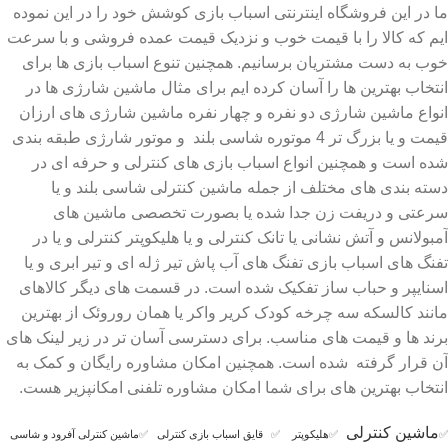
ما در این فروشگاه اینترنتی اسباب بازی کوشش خود را در این نموده
ایم که کالا را با قیمت خوب و نزدیک قیمت عمده فروشی و با سرعت
خوب به دست مشتریان برسانیم. همچنین تنوع اسباب بازی ها برای
انتخاب بهترین ها را آسان کرده ایم برای مثال ماشین شارژی ها در
انواع ماشین شارژی دو نفره و چهار نفره ماشین شارژی های ارزان
قیمت و یا بزرگ تر 4 موتوره شاسی بلند و موتور شارژی طبقه بندی
شده است و همچنین انواع اسباب بازی های کنترلی و حرفه ای در
دسته بندی های مختلف از جمله ماشین کنترلی شاسی بلند و یا
سرعتی و دریفت زن جدا شده یا بصورت تخصصی ماشین های
آمبولانس و آتش نشانی یا تانک کنترلی و یا هلیکوپتر کنترلی و یا در
تفنگ های اسباب بازی تفنگ های آب پاش تیر ژله ای و تیر ابری و یا
اسنایپر و حباب ساز تفکیک شده است. در قسمت های دیگر کالاهای
مانند کالسکه سه چرخه کودک کریر واکر یا همان روروئک از بهترین
برند ها و قیمت های مناسب. برای دسترسی آسان تر در زیر لینک های
آن قرار گرفته شده است. همچنین امکان مشاوره رایگان و کمک به
انتخاب بهترین های برای شما امکان مشاوره تلفنی امکانپزیر هست.
ماشین کنترلی
✅
✅
هلیکوپتر
✅
قایق اسباب بازی کنترلی
✅
ماشین کنترلی آفرود و شاسی