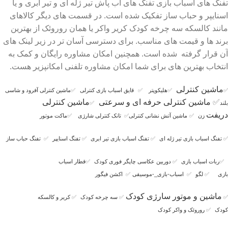
تفنگ های اسباب بازی تفنگ های آب پاش تیر ژله ای و تیر ابری و یا
اسنایپر و حباب ساز تفکیک شده است. در قسمت های دیگر کالاهای
مانند کالسکه سه چرخه کودک کریر واکر یا همان روروئک از بهترین
برند ها و قیمت های مناسب. برای دسترسی آسان تر در زیر لینک های
آن قرار گرفته شده است. همچنین امکان مشاوره رایگان و کمک به
انتخاب بهترین های برای شما امکان مشاوره تلفنی امکانپزیر هست.
ماشین کنترلی
✅
✅
هلیکوپتر
✅
قایق اسباب بازی کنترلی
✅
ماشین کنترلی آفرود و شاسی
✅
ماشین کنترلی حرفه ای و سرعتی
ماشین کنترلی
بلند
✅
دریفت
زن
✅
ماشین آتش نشانی کنترلی
✅
تانک کنترلی شارژی
✅
ماکت موتور
✅
تفنگ اسباب بازی تیر ژله ای
✅
تفنگ اسباب بازی تیر ابری
✅
تفنگ اسنایپر
✅
تفنگ حباب ساز
✅
ربات اسباب بازی
✅
دوربین عکاسی چاپگر فوری کودک
✅
قطار اسباب
بازی
✅
لگو
✅
اسباب-بازی_-موسیقی
✅
اکشن فیگور
ماشین و موتور سارژی کودک
✅
✅
سه چرخه کودک
✅
کریر و کالسکه
کودک
✅
روروئک و واکر کودک