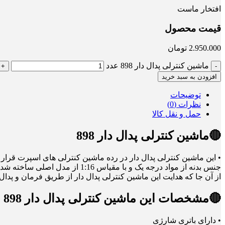
افتخار ماست
قیمت محصول
2.950.000
تومان
ماشین کنترلی پدال دار 898 عدد
افزودن به سبد خرید
توضیحات
نظرات (0)
حمل و نقل کالا
🔴ماشین کنترلی پدال دار 898
• این ماشین کنترلی پدال دار در رده ماشین کنترلی های اسپرت قرار 
جنس بدنه از مواد درجه یک و با مقیاس 1:16 از مدل اصلی ساخته ‌شده و درواقع یک ماکت است.
از آن جا که هدایت این ماشین کنترلی پدال دار از طریق فرمان و پدال
🔴مشخصات این ماشین کنترلی پدال دار 898 عبارتند از :
• دارای باتری شارژی