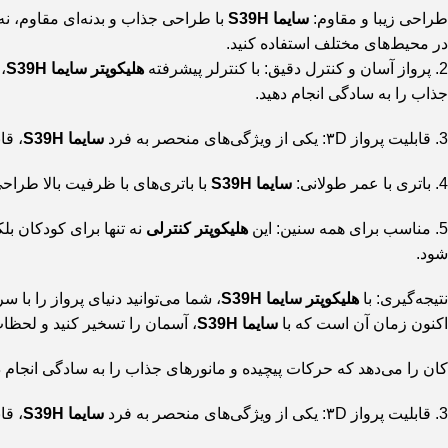
طراحی زیبا و مقاوم
:
سایما S39H
با طراحی جذاب و بدنه‌ای مقاوم، نه 
در محیط‌های مختلف استفاده کنید.
2.
پرواز آسان و کنترل دقیق
: با کنترلر پیشرفته
هلیکوپتر سایما S39H
،
جذاب را به سادگی انجام دهید.
3.
قابلیت پرواز ۳D
: یکی از ویژگی‌های منحصر به فرد
سایما S39H
، قابلیت پرواز ۳D است. این ویژگی ب
4.
باتری با عمر طولانی
:
سایما S39H
با باتری‌های با ظرفیت بالا طراح
5.
مناسب برای همه سنین
: این
هلیکوپتر کنترلی
نه تنها برای کودکان ب
شود.
نتیجه‌گیری:
با
هلیکوپتر
سایما S39H
، شما می‌توانید دنیای پرواز را با 
اکنون زمان آن است که با
سایما S39H
، آسمان را تسخیر کنید و لحظات 
کان را می‌دهد که حرکات پیچیده و مانورهای جذاب را به سادگی انجام د
3.
قابلیت پرواز ۳D
: یکی از ویژگی‌های منحصر به فرد
سایما S39H
، قابلیت پرواز ۳D است. این ویژگی ب