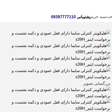
خانه
ا
خت
سبد خرید
پشتیبانی
09397777110
بزرگنمایی تصویر