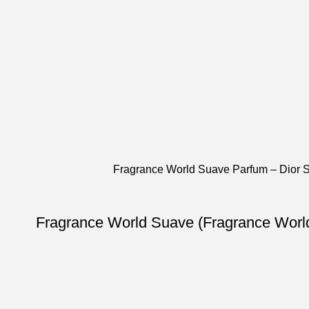
عطر ادکلن مردانه 100میل دیور ساواج پرفیوم فراگرنس ورد سوآو پرفیوم (Fragrance World Dior Sauvage Parfum) Fragrance World Suave