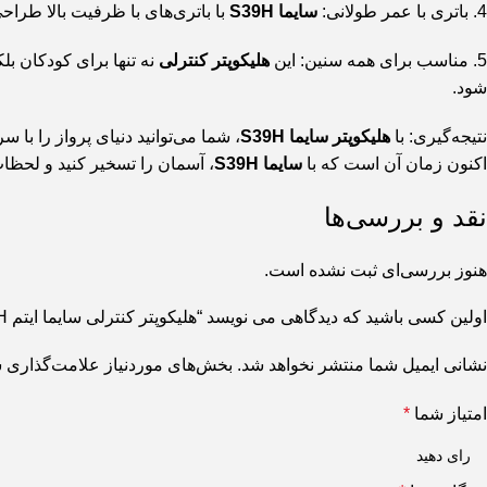
4.
باتری با عمر طولانی
:
سایما S39H
با باتری‌های با ظرفیت بالا طراح
5.
مناسب برای همه سنین
: این
هلیکوپتر کنترلی
نه تنها برای کودکان ب
شود.
نتیجه‌گیری:
با
هلیکوپتر
سایما S39H
، شما می‌توانید دنیای پرواز را با 
اکنون زمان آن است که با
سایما S39H
، آسمان را تسخیر کنید و لحظات 
نقد و بررسی‌ها
هنوز بررسی‌ای ثبت نشده است.
اولین کسی باشید که دیدگاهی می نویسد “هلیکوپتر کنترلی سایما ایتم S39H”
نشانی ایمیل شما منتشر نخواهد شد.
بخش‌های موردنیاز علامت‌گذاری ش
امتیاز شما
*