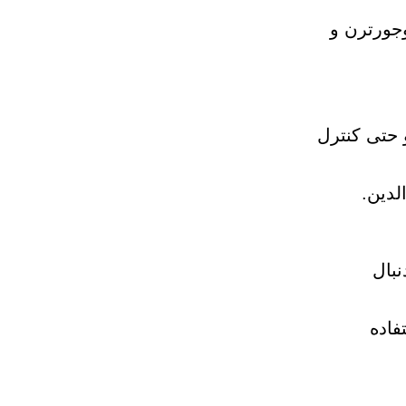
جورترن و
ای LED، کمربند ایمنی و حتی کنترل
لدین.
نبال
فاده