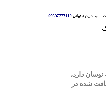
خت
سبد خرید
پشتیبانی
09397777110
ک
نوسان دارد،
یافت شده در