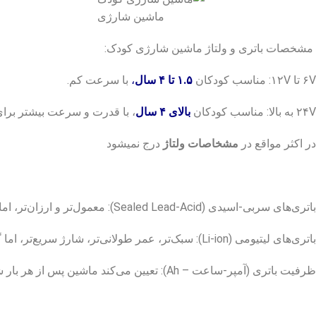
ماشین شارژی
مشخصات باتری و ولتاژ
ماشین شارژی کودک
:
۶V تا ۱۲V: مناسب کودکان
۱.۵ تا ۴ سال
،
با سرعت کم.
۲۴V به بالا: مناسب کودکان
بالای ۴ سال
، با قدرت و سرعت بیشتر برا
در اکثر مواقع در
مشخاصات ولتاژ
درج نمیشود
باتری‌های سربی-اسیدی (Sealed Lead-Acid): معمول‌تر و ارزان‌تر، اما سنگین‌تر و با عمر کوتاه‌تر.
باتری‌های لیتیومی (Li-ion): سبک‌تر، عمر طولانی‌تر، شارژ سریع‌تر، اما گران‌قیمت‌تر.
ظرفیت باتری (آمپر-ساعت – Ah): تعیین می‌کند ماشین پس از هر بار شارژ چقدر کار می‌کند (معمولاً بین ۱ تا ۳ ساعت).