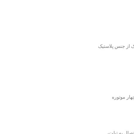
ک از جنس پلاستیک
چهار موتوره
صال به تبلت،