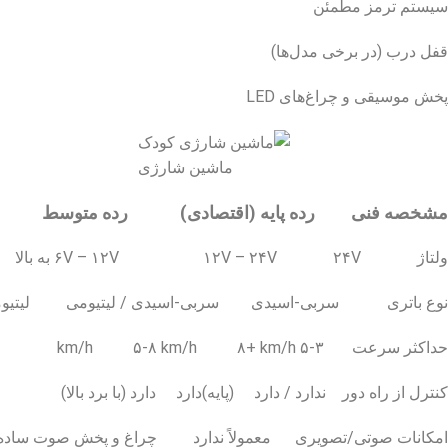
سیستم ترمز مطمئن
قفل درب (در برخی مدل‌ها)
پخش موسیقی و چراغ‌های LED
ماشین شارژی
مشخصه فنی رده پایه (اقتصادی) رده متوسط رده
ولتاژ ۶V – ۱۲V ۱۲V – ۲۴V ۲۴V به بالا
نوع باتری سربی-اسیدی سربی-اسیدی / لیتیومی لیتیو
حداکثر سرعت ۳-۵ km/h ۵-۸ km/h ۸+ km/h
کنترل از راه دور ندارد / دارد (پایه)دارد دارد (با برد بالا)
امکانات صوتی/تصویری معمولاً ندارد چراغ و پخش صوت ساده س