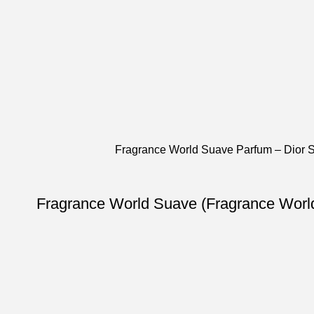
عطر ادکلن مردانه 100میل دیور ساواج پرفیوم فراگرنس ورد سوآو پرفیوم (Fragrance World Dior Sauvage Parfum) Fragrance World Suave