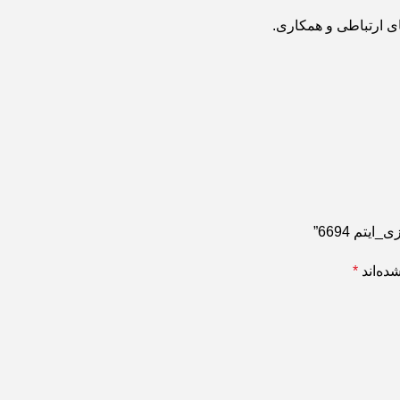
ی ارتباطی و همکاری.
تم 6694”
ده‌اند
*