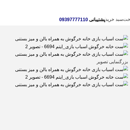
خانه
اسباب بازی
اکس
خت
سبد خرید
پشتیبانی
09397777110
بزرگنمایی تصویر