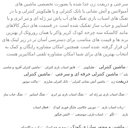
سرعتی و دریفت زن جدا شده یا بصورت تخصصی ماشین های
آمبولانس و آتش نشانی یا تانک کنترلی و یا هلیکوپتر کنترلی و یا در
تفنگ های اسباب بازی تفنگ های آب پاش تیر ژله ای و تیر ابری و یا
اسنایپر و حباب ساز تفکیک شده است. در قسمت های دیگر کالاهای
مانند کالسکه سه چرخه کودک کریر واکر یا همان روروئک از بهترین
برند ها و قیمت های مناسب. برای دسترسی آسان تر در زیر لینک های
آن قرار گرفته شده است. همچنین امکان مشاوره رایگان و کمک به
انتخاب بهترین های برای شما امکان مشاوره تلفنی امکانپزیر هست.
ماشین کنترلی
✅
✅
هلیکوپتر
✅
قایق اسباب بازی کنترلی
✅
ماشین کنترلی آفرود و شاسی
✅
ماشین کنترلی حرفه ای و سرعتی
ماشین کنترلی
بلند
✅
دریفت
زن
✅
ماشین آتش نشانی کنترلی
✅
تانک کنترلی شارژی
✅
ماکت موتور
✅
تفنگ اسباب بازی تیر ژله ای
✅
تفنگ اسباب بازی تیر ابری
✅
تفنگ اسنایپر
✅
تفنگ حباب ساز
✅
ربات اسباب بازی
✅
دوربین عکاسی چاپگر فوری کودک
✅
قطار اسباب
بازی
✅
لگو
✅
اسباب-بازی_-موسیقی
✅
اکشن فیگور
ماشین و موتور سارژی کودک
✅
✅
سه چرخه کودک
✅
کریر و کالسکه