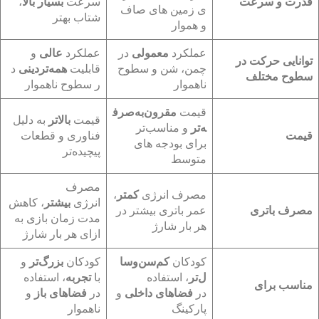
قدرت و سرعت
سرعت
بسیار بالا
،
ی زمین های صاف
شتاب بهتر
و هموار
عملکرد
معمولی
در
عملکرد
عالی
و
توانایی حرکت در
چمن، شن و سطوح
قابلیت
همه‌تردینی
د
سطوح مختلف
ناهموار
ر سطوح ناهموار
قیمت
مقرون‌به‌صرف
قیمت
بالاتر
به دلیل
ه‌تر
و مناسب‌تر
قیمت
فناوری و قطعات
برای بودجه های
پیچیده‌تر
متوسط
مصرف
مصرف انرژی
کمتر
،
انرژی
بیشتر
، کاهش
مصرف باتری
عمر باتری بیشتر در
مدت زمان بازی به
هر بار شارژ
ازای هر بار شارژ
کودکان
کم‌سن‌وسا
کودکان
بزرگ‌تر
و
ل‌تر
، استفاده
با
تجربه
، استفاده
مناسب برای
در
فضاهای داخلی
و
در
فضاهای باز
و
پارکینگ
ناهموار