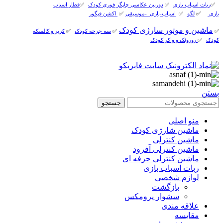
✅
ربات اسباب بازی
✅
دوربین عکاسی چاپگر فوری کودک
✅
قطار اسباب
بازی
✅
لگو
✅
اسباب-بازی_-موسیقی
✅
اکشن فیگور
ماشین و موتور سارژی کودک
✅
✅
سه چرخه کودک
✅
کریر و کالسکه
کودک
✅
روروئک و واکر کودک
بستن
جستجو
منو اصلی
ماشین شارژی کودک
ماشین کنترلی
ماشین کنترلی آفرود
ماشین کنترلی حرفه ای
ربات اسباب بازی
لوازم شخصی
بازگشت
سشوار پرومکس
علاقه مندی
مقایسه