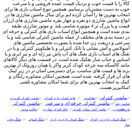
کالا را با قیمت خوب و نزدیک قیمت عمده فروشی و با سرعت
خوب به دست مشتریان برسانیم. همچنین تنوع اسباب بازی ها برای
انتخاب بهترین ها را آسان کرده ایم برای مثال ماشین شارژی ها در
انواع ماشین شارژی دو نفره و چهار نفره ماشین شارژی های ارزان
قیمت و یا بزرگ تر 4 موتوره شاسی بلند و موتور شارژی طبقه
بندی شده است و همچنین انواع اسباب بازی های کنترلی و حرفه ای
در دسته بندی های مختلف از جمله ماشین کنترلی شاسی بلند و یا
سرعتی و دریفت زن جدا شده یا بصورت تخصصی ماشین های
آمبولانس و آتش نشانی یا تانک کنترلی و یا هلیکوپتر کنترلی و یا در
تفنگ های اسباب بازی تفنگ های آب پاش تیر ژله ای و تیر ابری و یا
اسنایپر و حباب ساز تفکیک شده است. در قسمت های دیگر کالاهای
مانند کالسکه سه چرخه کودک کریر واکر یا همان روروئک از بهترین
برند ها و قیمت های مناسب. برای دسترسی آسان تر در زیر لینک
های آن قرار گرفته شده است. همچنین امکان مشاوره رایگان و
کمک به انتخاب بهترین های برای شما امکان مشاوره تلفنی
امکانپزیر هست.
ماشین کنترلی
✅
✅
هلیکوپتر
✅
قایق اسباب بازی کنترلی
✅
ماشین کنترلی آفرود و
✅
ماشین کنترلی حرفه ای و سرعتی
ماشین کنترلی
شاسی بلند
✅
دریفت
زن
✅
ماشین آتش نشانی کنترلی
✅
تانک کنترلی شارژی
✅
ماکت موتور
✅
تفنگ اسباب بازی تیر ژله ای
✅
تفنگ اسباب بازی تیر ابری
✅
تفنگ اسنایپر
✅
تفنگ حباب
ساز