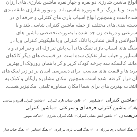
انواع ماشین شارژی دو نفره و چهار نفره ماشین شارژی های ارزان
قیمت و یا بزرگ تر 4 موتوره شاسی بلند و موتور شارژی طبقه بندی
شده است و همچنین انواع اسباب بازی های کنترلی و حرفه ای در
دسته بندی های مختلف از جمله ماشین کنترلی شاسی بلند و یا
سرعتی و دریفت زن جدا شده یا بصورت تخصصی ماشین های
آمبولانس و آتش نشانی یا تانک کنترلی و یا هلیکوپتر کنترلی و یا در
تفنگ های اسباب بازی تفنگ های آب پاش تیر ژله ای و تیر ابری و یا
اسنایپر و حباب ساز تفکیک شده است. در قسمت های دیگر کالاهای
مانند کالسکه سه چرخه کودک کریر واکر یا همان روروئک از بهترین
برند ها و قیمت های مناسب. برای دسترسی آسان تر در زیر لینک های
آن قرار گرفته شده است. همچنین امکان مشاوره رایگان و کمک به
انتخاب بهترین های برای شما امکان مشاوره تلفنی امکانپزیر هست.
ماشین کنترلی
✅
✅
هلیکوپتر
✅
قایق اسباب بازی کنترلی
✅
ماشین کنترلی آفرود و شاسی
✅
ماشین کنترلی حرفه ای و سرعتی
ماشین کنترلی
بلند
✅
دریفت
زن
✅
ماشین آتش نشانی کنترلی
✅
تانک کنترلی شارژی
✅
ماکت موتور
✅
تفنگ اسباب بازی تیر ژله ای
✅
تفنگ اسباب بازی تیر ابری
✅
تفنگ اسنایپر
✅
تفنگ حباب ساز