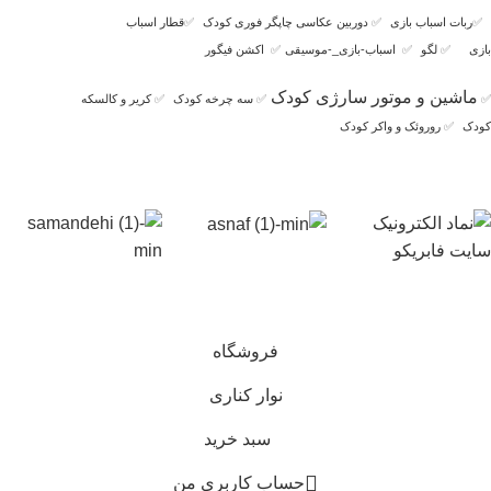
✅
ربات اسباب بازی
✅
دوربین عکاسی چاپگر فوری کودک
✅
قطار اسباب
بازی
✅
لگو
✅
اسباب-بازی_-موسیقی
✅
اکشن فیگور
ماشین و موتور سارژی کودک
✅
✅
سه چرخه کودک
✅
کریر و کالسکه
کودک
✅
روروئک و واکر کودک
فروشگاه
نوار کناری
سبد خرید
حساب کاربری من